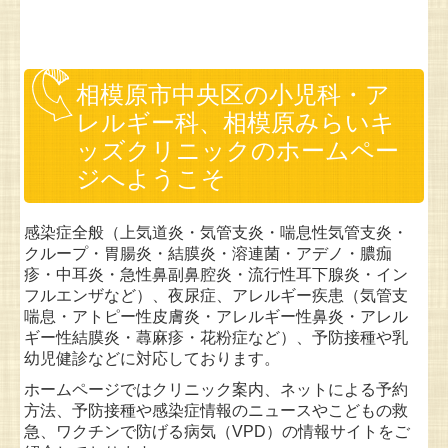
相模原市中央区の小児科・ア
レルギー科、相模原みらいキ
ッズクリニックのホームペー
ジへようこそ
感染症全般（上気道炎・気管支炎・喘息性気管支炎・
クループ・胃腸炎・結膜炎・溶連菌・アデノ・膿痂
疹・中耳炎・急性鼻副鼻腔炎・流行性耳下腺炎・イン
フルエンザなど）、夜尿症、アレルギー疾患（気管支
喘息・アトピー性皮膚炎・アレルギー性鼻炎・アレル
ギー性結膜炎・蕁麻疹・花粉症など）、予防接種や乳
幼児健診などに対応しております。
ホームページではクリニック案内、ネットによる予約
方法、予防接種や感染症情報のニュースやこどもの救
急、ワクチンで防げる病気（VPD）の情報サイトをご