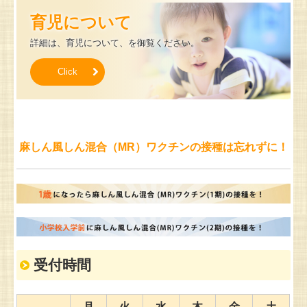
育児について
詳細は、育児について、を御覧ください。
Click
麻しん風しん混合（MR）ワクチンの接種は忘れずに！
受付時間
月
火
水
木
金
土